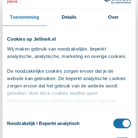
De werking van dipentylone zou opwekkend (stimulerend)
zijn en een blij (euforisch) gevoel kunnen geven. Gebruikers
Toestemming
Details
Over
schrijven ook over vervelende effecten, zoals:
onrust
Cookies op Jellinek.nl
hoofdpijn
Wij maken gebruik van noodzakelijke, beperkt 
angst (paranoia)
analytische, analytische, marketing en overige cookies. 
misselijkheid
pijn aan de borst
De noodzakelijke cookies zorgen ervoor dat je de 
een te snel hartritme
website kan gebruiken. De beperkt analytische cookies 
zorgen ervoor dat het gebruik van de website wordt 
hartkloppingen
gemeten. Voor deze cookies worden geen 
De effecten zouden kort (1 tot 3 uur) duren. Als het middel
persoonsgegevens verwerkt en daarom vragen wij 
uitwerkt voelen gebruikers zich vaak geïrriteerd, bang en
daarvoor geen toestemming. Ook de analytische cookies 
vermoeid. Iemand kan de dagen na gebruik ook last
zorgen ervoor dat het gebruik van de website anoniem 
Toestemmingsselectie
wordt gemeten. De marketingcookies worden gebruikt 
hebben van een
dip of kater
.
Noodzakelijk / Beperkt analytisch
om het online gedrag van gebruikers te volgen, zodat 
advertenties persoonlijker kunnen worden gemaakt. Wij 