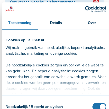
Ons verhaal voor jou als ketenpartner
Toestemming
Details
Over
Cookies op Jellinek.nl
Verwijzers
Wij maken gebruik van noodzakelijke, beperkt analytische, 
analytische, marketing en overige cookies. 
Ondersteuning voor alle verwijzers in de
verslavingszorg, zoals huisartsen en
De noodzakelijke cookies zorgen ervoor dat je de website 
praktijkondersteuners (POH’ers)
kan gebruiken. De beperkt analytische cookies zorgen 
ervoor dat het gebruik van de website wordt gemeten. Voor 
Meer informatie
deze cookies worden geen persoonsgegevens verwerkt en 
daarom vragen wij daarvoor geen toestemming. Ook de 
analytische cookies zorgen ervoor dat het gebruik van de 
website anoniem wordt gemeten. De marketingcookies 
Toestemmingsselectie
worden gebruikt om het online gedrag van gebruikers te 
Noodzakelijk / Beperkt analytisch