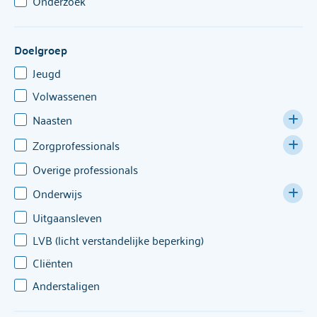
Onderzoek
Doelgroep
Jeugd
Volwassenen
Naasten
Ouders
Zorgprofessionals
Kinderen
Overige professionals
Huisartsen & verwijzers
Familie, partners & vrienden
Jeugdzorg
Onderwijs
Overige zorgverleners
Uitgaansleven
VO
LVB (licht verstandelijke beperking)
MBO
Cliënten
HBO en WO
Anderstaligen