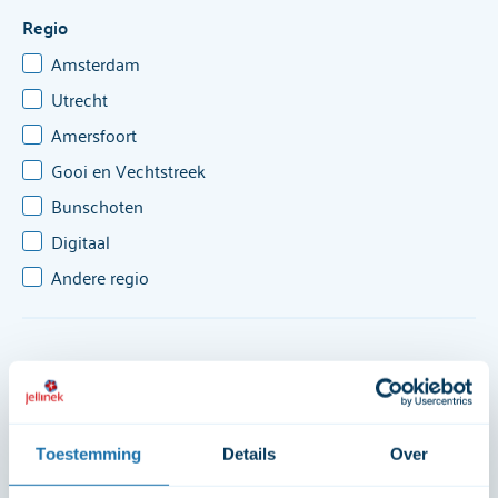
Regio
Amsterdam
Utrecht
Amersfoort
Gooi en Vechtstreek
Bunschoten
Digitaal
Andere regio
Zoek op aanbod [70]
Zoek op datum [35]
Toestemming
Details
Over
70 resultaten