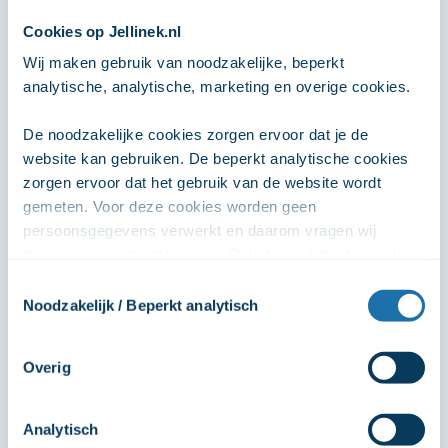
Sortering: standaard
Cookies op Jellinek.nl
Wij maken gebruik van noodzakelijke, beperkt 
analytische, analytische, marketing en overige cookies. 
De Coffeeshopcursus
De noodzakelijke cookies zorgen ervoor dat je de 
Trainingen/cursussen
website kan gebruiken. De beperkt analytische cookies 
Overige professionals, Uitgaansleven
zorgen ervoor dat het gebruik van de website wordt 
gemeten. Voor deze cookies worden geen 
Amsterdam, Utrecht, Amersfoort, Gooi en
Vechtstreek
persoonsgegevens verwerkt en daarom vragen wij 
daarvoor geen toestemming. Ook de analytische cookies 
Meer informatie
zorgen ervoor dat het gebruik van de website anoniem 
Toestemmingsselectie
wordt gemeten. De marketingcookies worden gebruikt 
Noodzakelijk / Beperkt analytisch
om het online gedrag van gebruikers te volgen, zodat 
advertenties persoonlijker kunnen worden gemaakt. Wij 
EHBDu
Overig
delen deze persoonsgegevens met 2 partners (Google en 
Trainingen/cursussen
Meta), zodat we onze advertenties effectiever in kunnen 
zetten. De overige cookies zijn onder andere voor het 
Uitgaansleven, Overige professionals
Analytisch
afspelen van de video's. Wij vragen jouw toestemming 