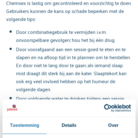
Chemsex is lastig om gecontroleerd en voorzichtig te doen.
Gebruikers kunnen de kans op schade beperken met de
volgende tips:
Door combinatiegebruik te vermijden i.v.m.
onvoorspelbare gevolgen; hou het bij één drug.
Door voorafgaand aan een sessie goed te eten en te
slapen en na afloop tijd in te plannen om te herstellen.
En door niet te lang door te gaan; als iemand slaap
mist draagt dit sterk bij aan de kater. Slaaptekort kan
ook erg veel invloed hebben op het humeur de
volgende dagen.
Door voldoende water te drinken tijdens een sessie,
maar op te passen met de combinatie MDMA en water.
Een glas water per uur is een goede richtlijn.
Door goed af te koelen en vooral op te passen met
Toestemming
Details
Over
isolerende kleding als latex en rubber i.v.m. het risico