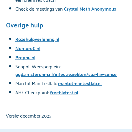
Check de meetings van
Crystal Meth Anonymous
Overige hulp
Rozehulpverlening.nl
NomoreC.nl
Prepnu.nl
Soapoli Weesperplein:
ggd.amsterdam.nl/infectieziekten/soa-hiv-sense
Man tot Man Testlab:
mantotmantestlab.nl
AHF Checkpoint:
freehivtest.nl
Versie: december 2023