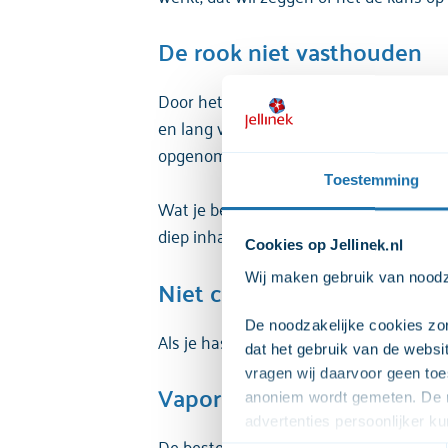
De rook niet vasthouden
Door het diep inhaleren en het lang va
en lang vasthouden heeft geen enkel eff
opgenomen, diep inhaleren en lang vast
Toestemming
Wat je beter kunt doen is normaal inhal
diep inhaleert en je deze lang vasthoudt.
Cookies op Jellinek.nl
Wij maken gebruik van noodza
Niet combineren met taba
De noodzakelijke cookies zor
Als je hasj of wiet puur rookt krijg je T
dat het gebruik van de webs
vragen wij daarvoor geen toe
Vaporizer
anoniem wordt gemeten. De m
advertenties persoonlijker 
De beste methode lijkt het gebruiken va
zodat we onze advertenties ef