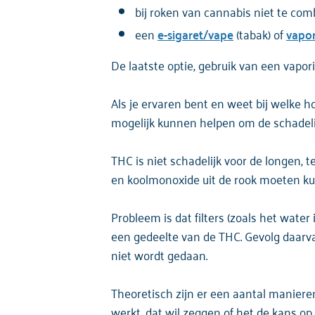
bij roken van cannabis niet te co
een
e-sigaret/vape
(tabak) of
vapor
De laatste optie, gebruik van een vapori
Als je ervaren bent en weet bij welke 
mogelijk kunnen helpen om de schadelij
THC is niet schadelijk voor de longen, t
en koolmonoxide uit de rook moeten kun
Probleem is dat filters (zoals het wate
een gedeelte van de THC. Gevolg daarv
niet wordt gedaan.
Theoretisch zijn er een aantal maniere
werkt, dat wil zeggen of het de kans op 