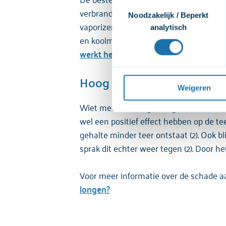
Toestemmingsselectie
verbrand maar verhit. Ook hoeft hierbij 
video's. Wij vragen jouw to
Noodzakelijk / Beperkt
vaporizer geen teer en koolmonoxide vr
afspelen. Wij delen deze per
analytisch
bekijken. Wanneer je dat niet
en koolmonoxide vrijkomt, al blijft het
bekijken. Je kunt je toestemmi
werkt het?
Voor een uitgebreide uitleg 
Hoog THC-gehalte
privacyverklaring
 raadplege
Weigeren
Wiet met een hoog THC-gehalte kan een 
wel een positief effect hebben op de te
gehalte minder teer ontstaat (2). Ook b
sprak dit echter weer tegen (2). Door 
Voor meer informatie over de schade a
longen?