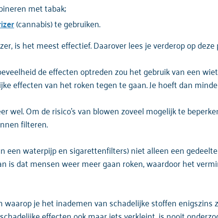
mbineren met tabak;
izer
(cannabis) te gebruiken.
zer, is het meest effectief. Daarover lees je verderop op deze
hoeveelheid de effecten optreden zou het gebruik van een wi
ke effecten van het roken tegen te gaan. Je hoeft dan minder
eer wel. Om de risico's van blowen zoveel mogelijk te beperken
nen filteren.
r in een waterpijp en sigarettenfilters) niet alleen een gedee
an is dat mensen weer meer gaan roken, waardoor het vermin
n waarop je het inademen van schadelijke stoffen enigszins z
schadelijke effecten ook maar iets verkleint, is nooit onderzoc