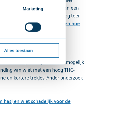
 juiste temperatuur-afstelling van een
 moment dat de video's 
Marketing
ot gevolg hebben dat er toch nog teer
deo's op onze website kunt 
niet op onze website 
rizers op:
wat is een vaporizer en hoe
et 
cookiebeleid
 en de 
Alles toestaan
iet. Een hoog THC -gehalte kan mogelijk
branding van wiet met een hoog THC-
eine en kortere trekjes. Ander onderzoek
 hasj en wiet schadelijk voor de