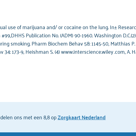
bitual use of marijuana and/ or cocaine on the lung. In± Rese
99,DHHS Publication No. (ADM) 90-1960. Washington D.C.(2) E
uring smoking. Pharm Biochem Behav 58: 1145-50, Matthias P. 
34: 173-9, Heishman S. (4) www.interscience.wiley .com, A. H
ordelen ons met een 8,8 op
Zorgkaart Nederland