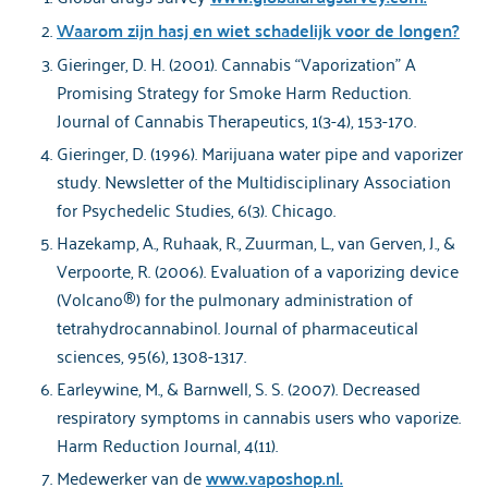
Waarom zijn hasj en wiet schadelijk voor de longen?
Gieringer, D. H. (2001). Cannabis “Vaporization” A
Promising Strategy for Smoke Harm Reduction.
Journal of Cannabis Therapeutics, 1(3-4), 153-170.
Gieringer, D. (1996). Marijuana water pipe and vaporizer
study. Newsletter of the Multidisciplinary Association
for Psychedelic Studies, 6(3). Chicago.
Hazekamp, A., Ruhaak, R., Zuurman, L., van Gerven, J., &
Verpoorte, R. (2006). Evaluation of a vaporizing device
(Volcano®) for the pulmonary administration of
tetrahydrocannabinol. Journal of pharmaceutical
sciences, 95(6), 1308-1317.
Earleywine, M., & Barnwell, S. S. (2007). Decreased
respiratory symptoms in cannabis users who vaporize.
Harm Reduction Journal, 4(11).
Medewerker van de
www.vaposhop.nl.