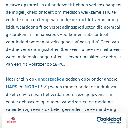
nieuwe opkomst. In dit onderzoek hebben wetenschappers
de mogelijkheid ontdekt om 'medisch werkzame THC te
verhitten tot een temperatuur die net niet tot verbranding
leidt, waardoor giftige verbrandingsproducten die normaal
gesproken in cannabisrook voorkomen, substantieel
verminderd worden of zelfs geheel afwezig zijn'. Geen van
de drie verbrandingsstoffen (benzeen, tolueen en naftaleen)
werd in de rook aangetroffen. Hiervoor maakten ze gebruik
van een M1 Volatizer op 185°C.
Maar er zijn ook
onderzoeken
gedaan door onder andere
MAPS
en
NORML
⁴. Zij waren minder onder de indruk van
de effectiviteit van het verdampen. Deze gegevens zijn
echter gebaseerd op oudere vaporizers en de moderne
varianten zijn een stuk beter geworden. De vermindering
van de schadelijke stoffen hangt dus sterk af van het soort
vaporizer dat gebruikt wordt.