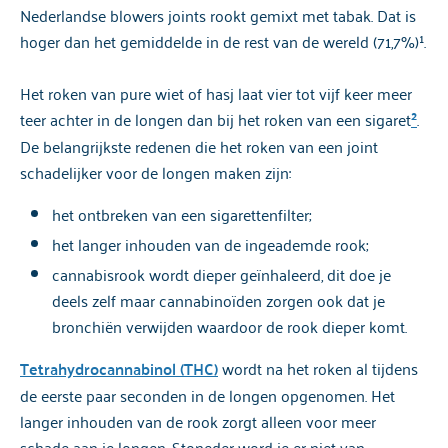
Nederlandse blowers joints rookt gemixt met tabak. Dat is
hoger dan het gemiddelde in de rest van de wereld (71,7%)¹.
Het roken van pure wiet of hasj laat vier tot vijf keer meer
teer achter in de longen dan bij het roken van een sigaret
²
.
De belangrijkste redenen die het roken van een joint
schadelijker voor de longen maken zijn:
het ontbreken van een sigarettenfilter;
het langer inhouden van de ingeademde rook;
cannabisrook wordt dieper geïnhaleerd, dit doe je
deels zelf maar cannabinoïden zorgen ook dat je
bronchiën verwijden waardoor de rook dieper komt.
Tetrahydrocannabinol (THC)
wordt na het roken al tijdens
de eerste paar seconden in de longen opgenomen. Het
langer inhouden van de rook zorgt alleen voor meer
schade aan je longen. Stoneder word je er niet van.