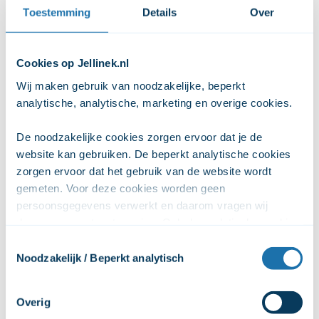
opgeleide psychiater.
Toestemming
Details
Over
Cookies op Jellinek.nl
Waaruit bestaat het onderzoek van
Wij maken gebruik van noodzakelijke, beperkt 
het CBR?
analytische, analytische, marketing en overige cookies. 
Het onderzoek van het CBR bestaat uit:
De noodzakelijke cookies zorgen ervoor dat je de 
website kan gebruiken. De beperkt analytische cookies 
het bloedonderzoek
zorgen ervoor dat het gebruik van de website wordt 
een lichamelijk onderzoek,
gemeten. Voor deze cookies worden geen 
een psychiatrisch onderzoek.
persoonsgegevens verwerkt en daarom vragen wij 
daarvoor geen toestemming. Ook de analytische cookies 
De drie onderdelen tezamen moeten antwoord geven op
zorgen ervoor dat het gebruik van de website anoniem 
Toestemmingsselectie
de vraag of er sprake is van afhankelijkheid of misbruik van
wordt gemeten. De marketingcookies worden gebruikt 
Noodzakelijk / Beperkt analytisch
alcohol.
om het online gedrag van gebruikers te volgen, zodat 
advertenties persoonlijker kunnen worden gemaakt. Wij 
Overig
Als het bloedonderzoek voor de keuring moet plaatsvinden,
delen deze persoonsgegevens met 2 partners (Google en 