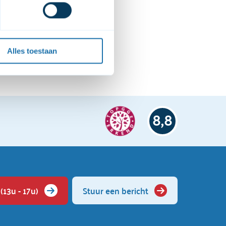
et 
cookiebeleid
 en de 
Alles toestaan
8,8
(13u - 17u)
Stuur een bericht