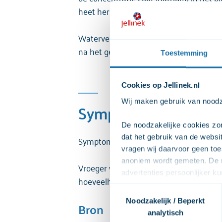
heet hersenoedeem. Hersenoedeem kan le
Watervergiftiging kun je voorkomen door
na het gebruik. Dit is voldoende om te
Toestemming
Cookies op Jellinek.nl
Wij maken gebruik van noodza
Symptomen
De noodzakelijke cookies zor
dat het gebruik van de webs
Symptomen van watervergiftiging zijn: m
vragen wij daarvoor geen toe
anoniem wordt gemeten. De m
Vroeger werd gedacht dat oververhitti
advertenties persoonlijker 
hoeveelheden water, vaak doordat ze ban
zodat we onze advertenties ef
Toestemmingsselectie
video's. Wij vragen jouw to
Noodzakelijk / Beperkt
Bron
afspelen. Wij delen deze per
analytisch
bekijken. Wanneer je dat niet