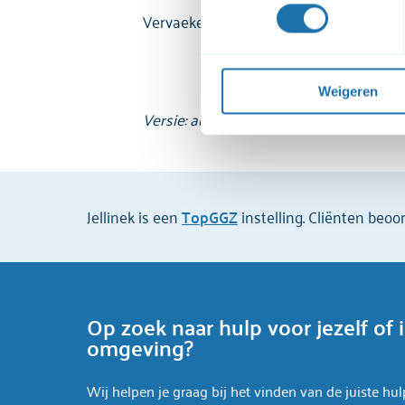
Vervaeke H, Stimulerende middelen en X
bekijken. Je kunt je toestemmi
Voor een uitgebreide uitleg 
privacyverklaring
 raadplege
Weigeren
Versie: augustus 2019
Jellinek is een
TopGGZ
instelling. Cliënten beo
Op zoek naar hulp voor jezelf of 
omgeving?
Wij helpen je graag bij het vinden van de juiste hul