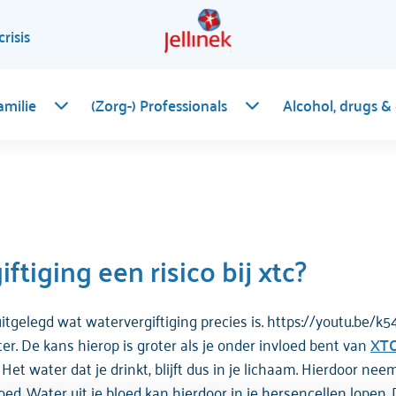
crisis
amilie
(Zorg-) Professionals
Alcohol, drugs &
tiging een risico bij xtc?
itgelegd wat watervergiftiging precies is. https://youtu.be/k5
r. De kans hierop is groter als je onder invloed bent van
XTC
t water dat je drinkt, blijft dus in je lichaam. Hierdoor nee
loed. Water uit je bloed kan hierdoor in je hersencellen lope