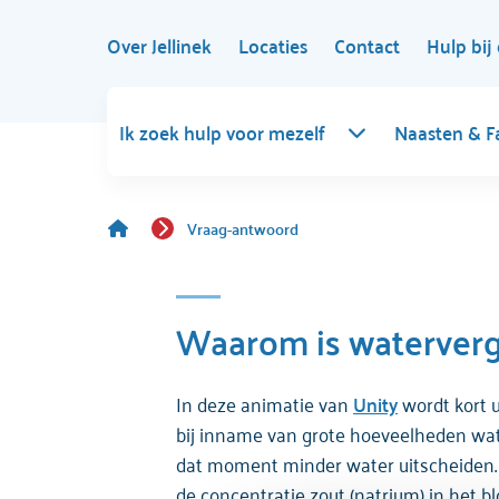
Over Jellinek
Locaties
Contact
Hulp bij 
Ik zoek hulp voor mezelf
Naasten & F
Vraag-antwoord
Waarom is watervergif
In deze animatie van
Unity
wordt kort u
bij inname van grote hoeveelheden wate
dat moment minder water uitscheiden. He
de concentratie zout (natrium) in het b