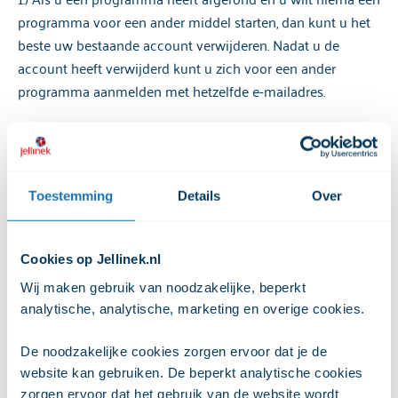
programma voor een ander middel starten, dan kunt u het
beste uw bestaande account verwijderen. Nadat u de
account heeft verwijderd kunt u zich voor een ander
programma aanmelden met hetzelfde e-mailadres.
Hoe kunt u een bestaande account verwijderen?
Kies het zelfhulp programma dat u wilt verwijderen
Toestemming
Details
Over
Log in op uw programma
Klik rechtsboven in het gebruikersmenu op
'Instellingen'
Cookies op Jellinek.nl
Klik op de button 'Account verwijderen'.
Wij maken gebruik van noodzakelijke, beperkt 
Bevestig je keuze om je account te verwijderen.
analytische, analytische, marketing en overige cookies. 
​Je ontvangt een e-mail met een link om het
verwijderen te bevestigen.
De noodzakelijke cookies zorgen ervoor dat je de 
website kan gebruiken. De beperkt analytische cookies 
Zodra je op de link klikt, wordt je account verwijderd
zorgen ervoor dat het gebruik van de website wordt 