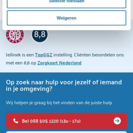
Selectie toestaan
 linksonder in beeld is. 
Versie: oktober 2020
Voor een uitgebreide uitleg over onze cookies en 
Weigeren
verwerking van persoonsgegevens, kun je het 
8,8
cookiebeleid
 en de 
privacyverklaring
 raadplegen.
Jellinek is een
TopGGZ
instelling. Cliënten beoordelen ons
met een 8,8 op
Zorgkaart Nederland
Op zoek naar hulp voor jezelf of iemand
in je omgeving?
Wij helpen je graag bij het vinden van de juiste hulp.
Bel 088 505 1220 (13u - 17u)