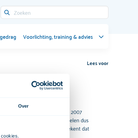
 gedrag
Voorlichting, training & advies
Lees voor
Over
rkt voorkomt. In de periode van 2007
an grondstoffen voor deze middelen dus
kocht door dealers, wat ook betekent dat
 cookies. 