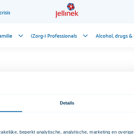
crisis
amilie
(Zorg-) Professionals
Alcohol, drugs &
?
Details
mine-achtige drug die pas relatief kort op de Nederlandse ma
peed
of
MDMA
. Dit kwam omdat er destijds een tekort was a
el. Sinds 2010 wordt er echter steeds vaker 4-FA als 4-FA ver
hoice’.
kelijke, beperkt analytische, analytische, marketing en overige