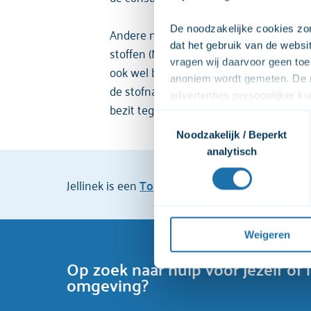
De noodzakelijke cookies zor
Andere namen voor 4-FA zijn onder ander
dat het gebruik van de webs
stoffen (NPS), dit zijn middelen die pas
vragen wij daarvoor geen toe
ook wel bekend als
research chemicals
anoniem wordt gemeten. De m
de stofnaam en valt het hierdoor niet 
advertenties persoonlijker 
bezit tegen te gaan.
zodat we onze advertenties ef
Toestemmingsselectie
video's. Wij vragen jouw to
Noodzakelijk / Beperkt
afspelen. Wij delen deze per
analytisch
bekijken. Wanneer je dat niet
bekijken. Je kunt je toestemmi
Jellinek is een
TopGGZ
instelling. Cliënten beo
Voor een uitgebreide uitleg 
privacyverklaring
 raadplege
Weigeren
Op zoek naar hulp voor jezelf of 
omgeving?