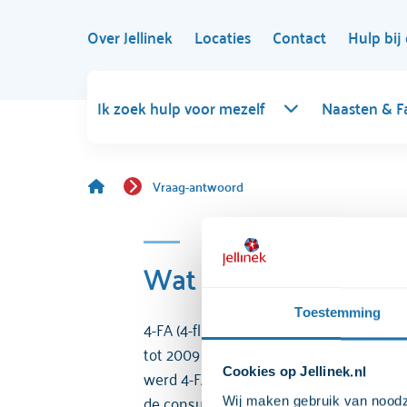
Over Jellinek
Locaties
Contact
Hulp bij 
Ik zoek hulp voor mezelf
Naasten & F
Vraag-antwoord
Wat is 4-FA of 4-FMP
Toestemming
4-FA (4-fluoramfetamine) is een amfeta
tot 2009 werd het vooral verkocht als
s
werd 4-FA gebruikt als versnijdingsmidd
Cookies op Jellinek.nl
de consument het ziet als een ‘drug of c
Wij maken gebruik van noodza