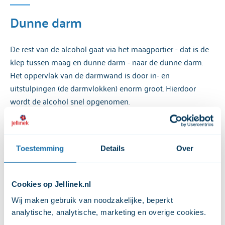
Dunne darm
De rest van de alcohol gaat via het maagportier - dat is de
klep tussen maag en dunne darm - naar de dunne darm.
Het oppervlak van de darmwand is door in- en
uitstulpingen (de darmvlokken) enorm groot. Hierdoor
wordt de alcohol snel opgenomen.
Bloed
Toestemming
Details
Over
Via de darmwand komt de alcohol in het bloed. In het
Cookies op Jellinek.nl
begin van de dunne darm wordt de meeste alcohol
opgenomen. De hoogste concentratie alcohol in het bloed
Wij maken gebruik van noodzakelijke, beperkt 
treedt bij sterke drank op na 3 kwartier tot een uur. Bij bier
analytische, analytische, marketing en overige cookies. 