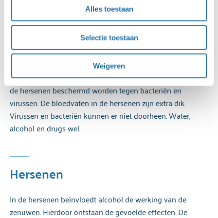
Wanneer je dat niet wilt, kun je deze toestemming 
glas alcohol zich dus over 56 liter bij een vrouw over 40.
Alles toestaan
weigeren. Je kunt de video’s dan niet op onze website 
bekijken. Je kunt je toestemming wijzigen via de knop die 
Selectie toestaan
 linksonder in beeld is. 
Bloed-hersen barrière
Voor een uitgebreide uitleg over onze cookies en 
Weigeren
verwerking van persoonsgegevens, kun je het 
De hersenen zijn heel erg kwetsbaar. Het is belangrijk dat
cookiebeleid
 en de 
privacyverklaring
 raadplegen.
de hersenen beschermd worden tegen bacteriën en
virussen. De bloedvaten in de hersenen zijn extra dik.
Virussen en bacteriën kunnen er niet doorheen. Water,
alcohol en drugs wel.
Hersenen
In de hersenen beïnvloedt alcohol de werking van de
zenuwen. Hierdoor ontstaan de gevoelde effecten. De