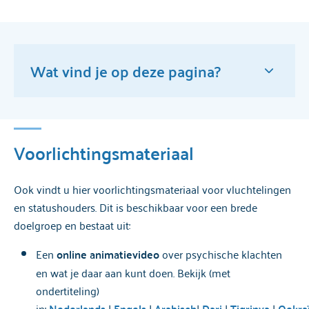
Wat vind je op deze pagina?
Voorlichtingsmateriaal
Voorlichtingsmateriaal
E-learning
Ook vindt u hier voorlichtingsmateriaal voor vluchtelingen
Behandeling
en statushouders. Dit is beschikbaar voor een brede
doelgroep en bestaat uit:
Tolkentelefoon
Een
online animatievideo
over psychische klachten
Als je geen verblijfsvergunning hebt
en wat je daar aan kunt doen. Bekijk (met
ondertiteling)
Onverzekerd
in:
Nederlands
|
Engels
|
Arabisch
|
Dari
|
Tigrinya
|
Oekra