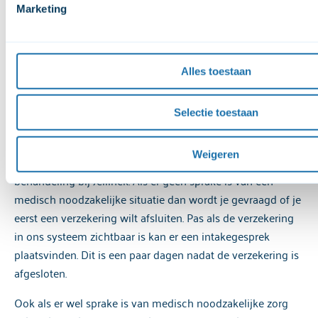
In deze video van Dokters van de Wereld wordt uitgelegd
Marketing
hoe je hulp kunt krijgen als je ongedocumenteerd en
Voor een uitgebreide uitleg over onze cookies en verwerking 
onverzekerd bent:
How to visit the doctor when you have
persoonsgegevens, kun je het 
cookiebeleid
 en de 
privacyve
no medical insurence and papers in The Netherlands?
raadplegen.
Alles toestaan
Selectie toestaan
Onverzekerd
Weigeren
Als je onverzekerd bent kun je je aanmelden voor een
behandeling bij Jellinek. Als er geen sprake is van een
medisch noodzakelijke situatie dan wordt je gevraagd of je
eerst een verzekering wilt afsluiten. Pas als de verzekering
in ons systeem zichtbaar is kan er een intakegesprek
plaatsvinden. Dit is een paar dagen nadat de verzekering is
afgesloten.
Ook als er wel sprake is van medisch noodzakelijke zorg