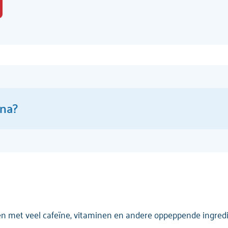
ina?
? Doe de test!
ken met veel cafeïne, vitaminen en andere oppeppende ingredi