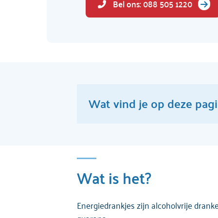
Bel ons: 088 505 1220
Wat vind je op deze pag
Wat is het?
Denk je dat jullie alles al weten
Wat is het?
Wat doet het?
Energiedrankjes zijn alcoholvrije dran
Hoe herken ik het?