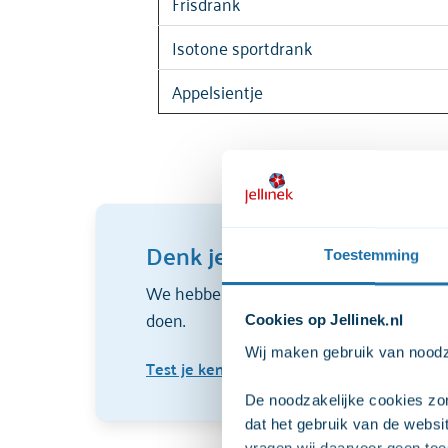
Frisdrank
Isotone sportdrank
Appelsientje
Denk je dat jullie alles al w
Toestemming
We hebben makkelijke testen, moeilijke t
doen.
Cookies op Jellinek.nl
Wij maken gebruik van noodza
Test je kennis
De noodzakelijke cookies zor
dat het gebruik van de webs
vragen wij daarvoor geen toe