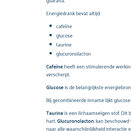
guarana.
Energiedrank bevat altijd:
Redenen
cafeïne
Risico’s
glucose
Risico’s verminderen
taurine
glucuronolacton
Energiedrankjes en de wet
Cafeïne
heeft een stimulerende werking
verscherpt.
Glucose
is de belangrijkste energiebro
Bij gecombineerde inname lijkt glucose
Taurine
is een lichaamseigen stof. Dit 
hart.
Glucuronolacton
: kan beschouwd 
naar alle waarschijnlijkheid interactie 