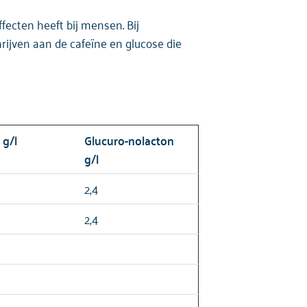
ffecten heeft bij mensen. Bij
hrijven aan de cafeïne en glucose die
e
g/l
Glucuro-
nolacton
g/l
2,4
2,4