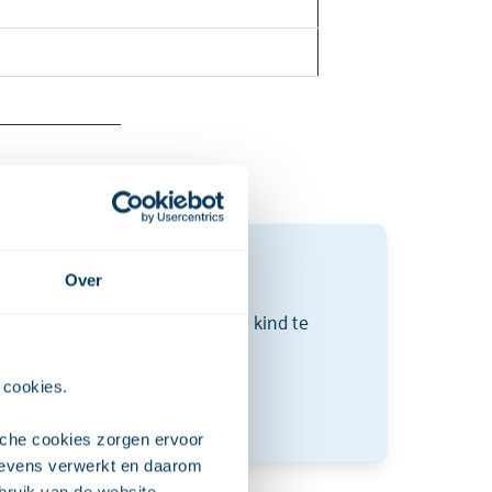
Over
 zijn ook leuk om samen met je kind te
 cookies. 
che cookies zorgen ervoor 
evens verwerkt en daarom 
ruik van de website 