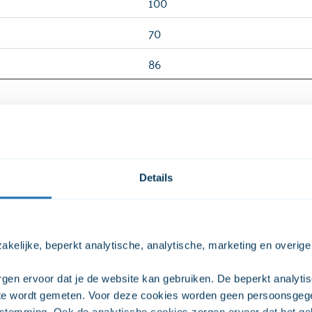
100
70
86
eten? Doe de test!
Details
esten en testen voor mensen die zelf gebruiken. Deze testen
kelijke, beperkt analytische, analytische, marketing en overige
gen ervoor dat je de website kan gebruiken. De beperkt analytis
ite wordt gemeten. Voor deze cookies worden geen persoonsgeg
stemming. Ook de analytische cookies zorgen ervoor dat het geb