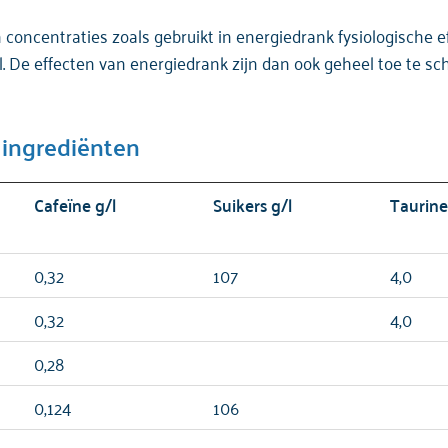
 concentraties zoals gebruikt in energiedrank fysiologische e
al. De effecten van energiedrank zijn dan ook geheel toe te sc
 ingrediënten
Cafeïne
g/l
Suikers
g/l
Taurin
0,32
107
4,0
0,32
4,0
0,28
0,124
106