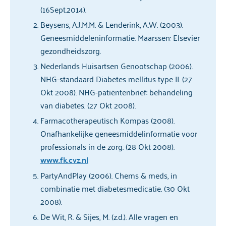
(16Sept.2014).
Beysens, A.J.M.M. & Lenderink, A.W. (2003).
Geneesmiddeleninformatie. Maarssen: Elsevier
gezondheidszorg.
Nederlands Huisartsen Genootschap (2006).
NHG-standaard Diabetes mellitus type II. (27
Okt 2008). NHG-patiëntenbrief: behandeling
van diabetes. (27 Okt 2008).
Farmacotherapeutisch Kompas (2008).
Onafhankelijke geneesmiddelinformatie voor
professionals in de zorg. (28 Okt 2008).
www.fk.cvz.nl
PartyAndPlay (2006). Chems & meds, in
combinatie met diabetesmedicatie. (30 Okt
2008).
De Wit, R. & Sijes, M. (z.d.). Alle vragen en