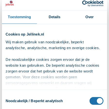
drie verschillende groepen: insulinen, orale
bloedglucoseverlagende middelen en overige
Toestemming
Details
Over
bloedglucoseverlagende middelen.
Insuline
Cookies op Jellinek.nl
Insuline bevordert de opslag van glucose in de
Wij maken gebruik van noodzakelijke, beperkt 
vorm van glycogeen. Cellen kunnen meer glucose
analytische, analytische, marketing en overige cookies. 
opnemen. Hierdoor daalt de bloedsuikerspiegel tot
een normale waarde. Insuline wordt altijd per
De noodzakelijke cookies zorgen ervoor dat je de 
injectie toegediend. Bij type I diabetes wordt alleen
website kan gebruiken. De beperkt analytische cookies 
insuline gebruikt en geen andere middelen [2]. Als
zorgen ervoor dat het gebruik van de website wordt 
bijwerking kan een sterke daling van de
gemeten. Voor deze cookies worden geen 
bloedsuikerspiegel voorkomen. Klachten hierbij
persoonsgegevens verwerkt en daarom vragen wij 
zijn trillen, duizeligheid, zweten,
daarvoor geen toestemming. Ook de analytische cookies 
concentratiestoornissen, hartkloppingen en wazig
zorgen ervoor dat het gebruik van de website anoniem 
Toestemmingsselectie
wordt gemeten. De marketingcookies worden gebruikt 
zien [4].
Noodzakelijk / Beperkt analytisch
om het online gedrag van gebruikers te volgen, zodat 