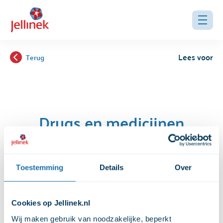
Lees voor
Terug
Drugs en medicijnen
combinaties
Lees hier meer over drugs in combinatie
Toestemming
Details
Over
met medicijnen
Cookies op Jellinek.nl
Wij maken gebruik van noodzakelijke, beperkt 