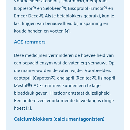
Voorbeelden: atenolol (Tenormin®), metoprolol
(Lopresor® en Selokeen®), Bisoprolol (Emcor® en
Emcor Deco®). Als je bètablokkers gebruikt, kun je
last krijgen van benauwdheid bij inspanning en
koude handen en voeten [4].
ACE-remmers
Deze medicijnen verminderen de hoeveelheid van
een bepaald enzym wat de vaten erg vernauwt. Op
die manier worden de vaten wijder. Voorbeelden:
captopril (Capoten®), enalapril (Renitec®), lisinopril
(Zestril®). ACE-remmers kunnen een te lage
bloeddruk geven. Hierdoor ontstaat duizeligheid.
Een andere veel voorkomende bijwerking is droge
hoest [4].
Calciumblokkers (calciumantagonisten)