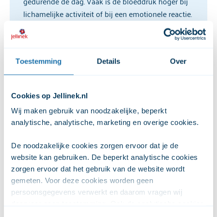
gedurende de dag. Vaak is de bloeddruk hoger bij
lichamelijke activiteit of bij een emotionele reactie.
Hypertensie is een ander word voor (te hoge)
bloeddruk. Als je bloeddruk te hoog is, is de druk
op je vaatwanden groter dan normaal [2]. Je
Toestemming
Details
Over
bloedvaten kunnen hierdoor langzaam beschadigd
raken.
Cookies op Jellinek.nl
Hypertensie merk je zelf meestal niet. Een arts kan
Wij maken gebruik van noodzakelijke, beperkt 
het wel meten met een bloeddrukmeter. Voor een
analytische, analytische, marketing en overige cookies. 
betrouwbaar resultaat is het nodig om meerdere
metingen te doen.
De noodzakelijke cookies zorgen ervoor dat je de 
website kan gebruiken. De beperkt analytische cookies 
In 95% van de gevallen is de oorzaak van een te
zorgen ervoor dat het gebruik van de website wordt 
hoge bloeddruk onbekend. Hypertensie is geen
gemeten. Voor deze cookies worden geen 
ziekte, maar geeft net als roken en diabetes
persoonsgegevens verwerkt en daarom vragen wij 
(suikerziekte) een verhoogde kans op hart- en
daarvoor geen toestemming. Ook de analytische cookies 
vaatziekten [1, 3]. Je kunt hierbij denken aan een
zorgen ervoor dat het gebruik van de website anoniem 