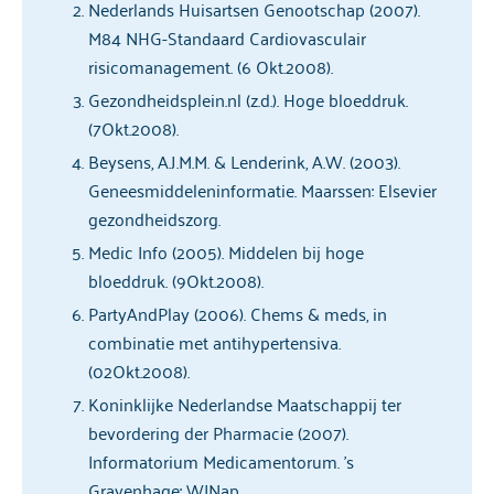
Nederlands Huisartsen Genootschap (2007).
M84 NHG-Standaard Cardiovasculair
risicomanagement. (6 Okt.2008).
Gezondheidsplein.nl (z.d.). Hoge bloeddruk.
(7Okt.2008).
Beysens, A.J.M.M. & Lenderink, A.W. (2003).
Geneesmiddeleninformatie. Maarssen: Elsevier
gezondheidszorg.
Medic Info (2005). Middelen bij hoge
bloeddruk. (9Okt.2008).
PartyAndPlay (2006). Chems & meds, in
combinatie met antihypertensiva.
(02Okt.2008).
Koninklijke Nederlandse Maatschappij ter
bevordering der Pharmacie (2007).
Informatorium Medicamentorum. ’s
Gravenhage: WINap