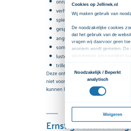
onrustig gevoel
Cookies op Jellinek.nl
verhoogde bloeddruk
Wij maken gebruik van noodza
spierkramp
gespannen
De noodzakelijke cookies zor
dat het gebruik van de webs
angstige gevoelens
vragen wij daarvoor geen toe
somberheid
anoniem wordt gemeten. De m
lusteloosheid
advertenties persoonlijker 
zodat we onze advertenties ef
trillende handen.
Toestemmingsselectie
video's. Wij vragen jouw to
Deze ontwenningsverschijnselen komen
Noodzakelijk / Beperkt
afspelen. Wij delen deze per
niet voor slecht slapen en gespannen zi
analytisch
bekijken. Wanneer je dat niet
kunnen langer duren.
bekijken. Je kunt je toestemmi
Voor een uitgebreide uitleg 
privacyverklaring
 raadplege
Weigeren
Ernstige onthouding