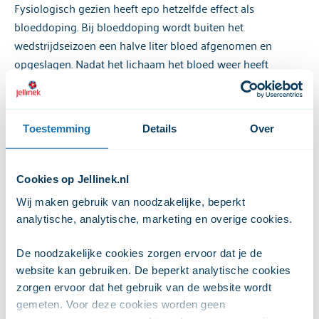
Fysiologisch gezien heeft epo hetzelfde effect als
bloeddoping. Bij bloeddoping wordt buiten het
wedstrijdseizoen een halve liter bloed afgenomen en
opgeslagen. Nadat het lichaam het bloed weer heeft
aangemaakt wordt het bloed weer terug in het lichaam
gebracht. Hierdoor kan het lichaam meer zuurstof
transporteren.
Toestemming
Details
Over
Risico's en bijwerkingen
Cookies op Jellinek.nl
Door een teveel aan rode bloedcellen kan het bloed
Wij maken gebruik van noodzakelijke, beperkt 
stroperig worden. Er kan trombose ontstaan. Bloedstolsels
analytische, analytische, marketing en overige cookies. 
kunnen leiden tot een herseninfarct. Het dikke bloed zorgt
ook voor extra belasting van het hart.
De noodzakelijke cookies zorgen ervoor dat je de 
website kan gebruiken. De beperkt analytische cookies 
Dopinglijst
zorgen ervoor dat het gebruik van de website wordt 
gemeten. Voor deze cookies worden geen 
Anabolen staan op de dopinglijst als verboden stof en zijn