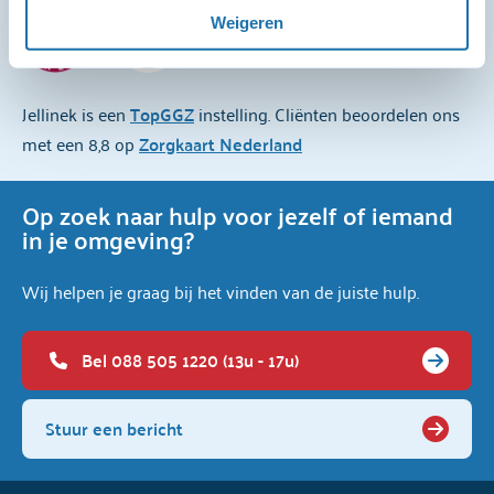
Voor een uitgebreide uitleg over onze cookies en 
8,8
Weigeren
verwerking van persoonsgegevens, kun je het 
cookiebeleid
 en de 
privacyverklaring
 raadplegen.
Jellinek is een
TopGGZ
instelling. Cliënten beoordelen ons
met een 8,8 op
Zorgkaart Nederland
Op zoek naar hulp voor jezelf of iemand
in je omgeving?
Wij helpen je graag bij het vinden van de juiste hulp.
Bel 088 505 1220 (13u - 17u)
Stuur een bericht