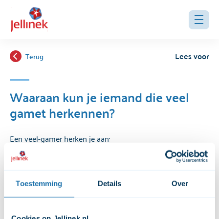
Lees voor
Terug
Waaraan kun je iemand die veel
gamet herkennen?
Een veel-gamer herken je aan:
Heel veel tijd besteden aan gamen.
Gamen ten koste gaat van de nachtrust.
Toestemming
Details
Over
Gamen ten koste gaat van school, (huis)werk, vrienden
en hobby's.
De gamer wordt agressief en geïrriteerd als er niet
Cookies op Jellinek.nl