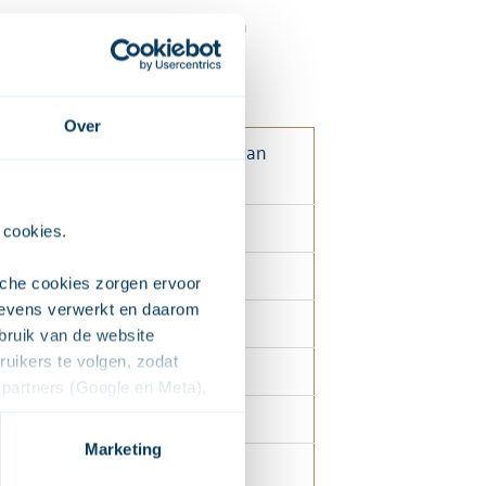
ikt In kolom 3 de omstandigheden
t/m zo).
Over
evoel) waarbij ik meer snoof dan
 cookies. 
che cookies zorgen ervoor 
evens verwerkt en daarom 
ruik van de website 
ikers te volgen, zodat 
partners (Google en Meta), 
e voor het afspelen van de 
 moment dat de video's 
Marketing
deo's op onze website kunt 