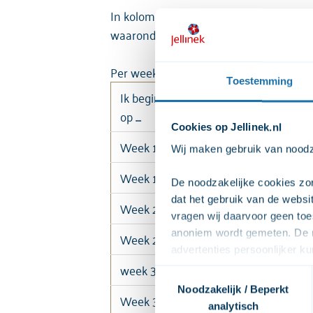
In kolom 1 vul je in in hoeveel je maxi
waaronder je meer gebruikte dan je wil
Per week wordt een onderscheid gemaak
Toestemming
Ik begin met minderen
Aantal
op ....
snuiven
Cookies op Jellinek.nl
Week 1 ma t/m do
Wij maken gebruik van noodza
Week 1 vr t/m zo
De noodzakelijke cookies zor
dat het gebruik van de webs
Week 2 ma t/m do
vragen wij daarvoor geen toe
anoniem wordt gemeten. De m
Week 2 vr t/m zo
advertenties persoonlijker 
week 3 ma t/m do
zodat we onze advertenties ef
Toestemmingsselectie
video's. Wij vragen jouw to
Noodzakelijk / Beperkt
Week 3 vr t/m zo
afspelen. Wij delen deze per
analytisch