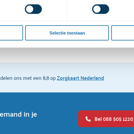
 wilt, kun je deze toestemming weigeren. Je kunt de video’s dan 
ng wijzigen via de knop die  linksonder in beeld is. 
over onze cookies en verwerking van persoonsgegevens, kun je h
n.
Selectie toestaan
ordelen ons met een 8,8 op
Zorgkaart Nederland
iemand in je
Bel 088 505 1220 