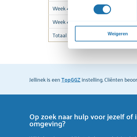
bekijken. Wanneer je dat niet
Week 4 ma t/m do
bekijken. Je kunt je toestemmi
Week 4 vr t/m zo
Voor een uitgebreide uitleg 
privacyverklaring
 raadplege
Totaal
Weigeren
Jellinek is een
TopGGZ
instelling. Cliënten beo
Op zoek naar hulp voor jezelf of 
omgeving?