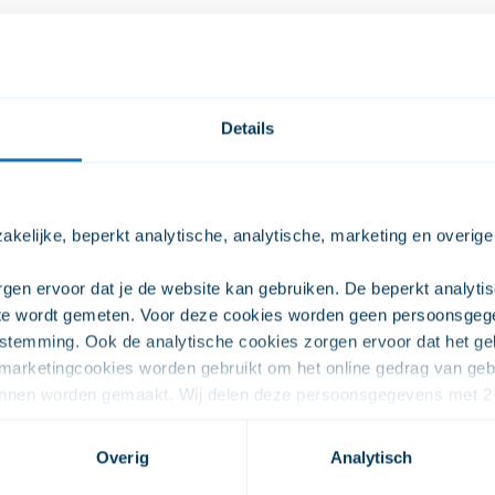
maal wil gebruiken In kolom 2 vul je in wat je werkelijk gebru
de.
t in doordeweekse dagen (ma /t/m do) en het weekend (vrij 
Details
Aantal genomen
Omstandigheden (wie, waar, g
snuiven
afgesproken
kelijke, beperkt analytische, analytische, marketing en overige
gen ervoor dat je de website kan gebruiken. De beperkt analytis
ite wordt gemeten. Voor deze cookies worden geen persoonsgeg
stemming. Ook de analytische cookies zorgen ervoor dat het geb
arketingcookies worden gebruikt om het online gedrag van gebru
kunnen worden gemaakt. Wij delen deze persoonsgegevens met 2 
fectiever in kunnen zetten. De overige cookies zijn onder ander
estemming omdat jouw persoonsgegevens worden verwerkt op het
Overig
Analytisch
soonsgegevens met 2 partners (Youtube en Vimeo) zodat je de vi