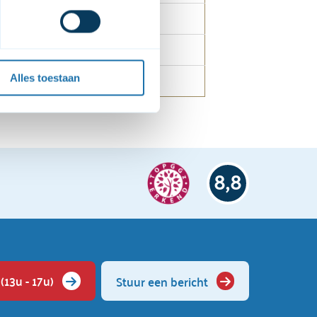
niet op onze website 
et 
cookiebeleid
 en de 
Alles toestaan
8,8
(13u - 17u)
Stuur een bericht