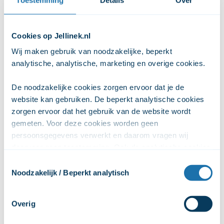
Cookies op Jellinek.nl
Wij maken gebruik van noodzakelijke, beperkt 
analytische, analytische, marketing en overige cookies. 
De noodzakelijke cookies zorgen ervoor dat je de 
website kan gebruiken. De beperkt analytische cookies 
zorgen ervoor dat het gebruik van de website wordt 
gemeten. Voor deze cookies worden geen 
Wesley (studentambassadeur)
persoonsgegevens verwerkt en daarom vragen wij 
daarvoor geen toestemming. Ook de analytische cookies 
zorgen ervoor dat het gebruik van de website anoniem 
Ik ben Wesley de Groot, 24 jaar, en ik studeer Psychologie.
Toestemmingsselectie
wordt gemeten. De marketingcookies worden gebruikt 
Noodzakelijk / Beperkt analytisch
Bij LOS ben ik actief als studentambassadeur, omdat het
om het online gedrag van gebruikers te volgen, zodat 
mij de kans biedt om in gesprek te gaan met lotgenoten en
advertenties persoonlijker kunnen worden gemaakt. Wij 
vanuit mijn eigen ervaringen advies of steun te bieden. Wat
Overig
delen deze persoonsgegevens met 2 partners (Google en 
ik andere studenten graag wil meegeven, is dat je niet alles
Meta), zodat we onze advertenties effectiever in kunnen 