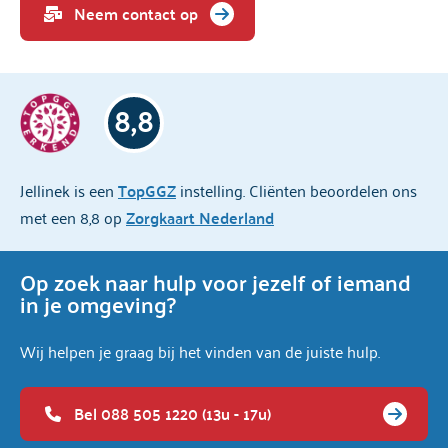
Neem contact op
8,8
Jellinek is een
TopGGZ
instelling. Cliënten beoordelen ons
met een 8,8 op
Zorgkaart Nederland
Op zoek naar hulp voor jezelf of iemand
in je omgeving?
Wij helpen je graag bij het vinden van de juiste hulp.
Bel 088 505 1220 (13u - 17u)