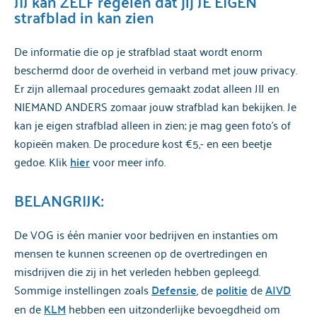
JIJ kan ZELF regelen dat jij JE EIGEN
strafblad in kan zien
De informatie die op je strafblad staat wordt enorm
beschermd door de overheid in verband met jouw privacy.
Er zijn allemaal procedures gemaakt zodat alleen JIJ en
NIEMAND ANDERS zomaar jouw strafblad kan bekijken. Je
kan je eigen strafblad alleen in zien; je mag geen foto’s of
kopieën maken. De procedure kost €5,- en een beetje
gedoe. Klik
hier
voor meer info.
BELANGRIJK:
De VOG is één manier voor bedrijven en instanties om
mensen te kunnen screenen op de overtredingen en
misdrijven die zij in het verleden hebben gepleegd.
Sommige instellingen zoals
Defensie
, de
politie
de
AIVD
en de
KLM
hebben een uitzonderlijke bevoegdheid om