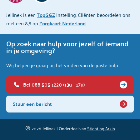
Jellinek is een
TopGGZ
instelling. Cliënten beoordelen ons
met een 8,8 op
Zorgkaart Nederland
Op zoek naar hulp voor jezelf of iemand
in je omgeving?
Wij helpen je graag bij het vinden van de juiste hulp.
Bel 088 505 1220 (13u - 17u)
Stuur een bericht
2026
Jellinek | Onderdeel van
Stichting Arkin