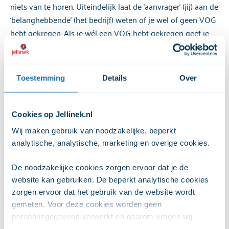
niets van te horen. Uiteindelijk laat de ‘aanvrager’ (jij) aan de
‘belanghebbende’ (het bedrijf) weten of je wel of geen VOG
hebt gekregen. Als je wél een VOG hebt gekregen geef je
die gewoon door, als je géén VOG hebt gekregen ben je
NIET verplicht om aan het bedrijf te vertellen waarom je
deze niet hebt gekregen. De VOG constructie is er juist voor
Toestemming
Details
Over
gemaakt dat bedrijven wél kunnen controleren of ze
personen in dienst nemen wiens strafrechtelijke verleden
hen niet geschikt maakt voor het werk, zonder dat zij het
Cookies op Jellinek.nl
strafblad van mensen in kunnen zien.
Wij maken gebruik van noodzakelijke, beperkt 
analytische, analytische, marketing en overige cookies. 
Als je VOG aanvraag geweigerd wordt,
dan krijg ALLEEN JIJ te zien waarom
De noodzakelijke cookies zorgen ervoor dat je de 
website kan gebruiken. De beperkt analytische cookies 
Als je een VOG aanvraag doet en deze wordt geweigerd,
zorgen ervoor dat het gebruik van de website wordt 
krijg je een brief op je huisadres toegestuurd waarin wordt
gemeten. Voor deze cookies worden geen 
vermeld dat je geen VOG gaat krijgen. In deze brief worden
persoonsgegevens verwerkt en daarom vragen wij 
de zaken op je strafblad genoemd die ertoe hebben geleid
daarvoor geen toestemming. Ook de analytische cookies 