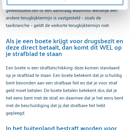
opleiding). Als er sprake is van zedendelicten en zware
verwerking van persoonsgegevens, kun je het 
geweldsdelicten of een aanvraag waarvoor wettelijk een
cookiebeleid
 en de 
privacyverklaring
 raadplegen.
andere terugkijktermijn is vastgesteld – zoals de
taxibranche – geldt de verkorte terugkijktermijn niet.
Als je een boete krijgt voor drugsbezit en
deze direct betaalt, dan komt dit WEL op
je strafblad te staan
Een boete is een strafbeschikking: deze komen standaard
op je strafblad te staan. Een boete betekent dat je schuldig
bent bevonden aan een strafbaar feit en dat je voor straf
geld moet betalen. De boete betalen betekent dus dat je
het eens bent met de straf, en daarmee dat je het eens bent
met de beschuldiging dat jij dat strafbare feit hebt
gepleegd.
In het buitenland bestraft worden voor