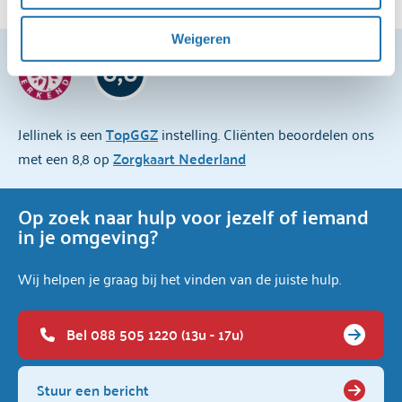
Voor een uitgebreide uitleg over onze cookies en 
Weigeren
verwerking van persoonsgegevens, kun je het 
8,8
cookiebeleid
 en de 
privacyverklaring
 raadplegen.
Jellinek is een
TopGGZ
instelling. Cliënten beoordelen ons
met een 8,8 op
Zorgkaart Nederland
Op zoek naar hulp voor jezelf of iemand
in je omgeving?
Wij helpen je graag bij het vinden van de juiste hulp.
Bel 088 505 1220 (13u - 17u)
Stuur een bericht