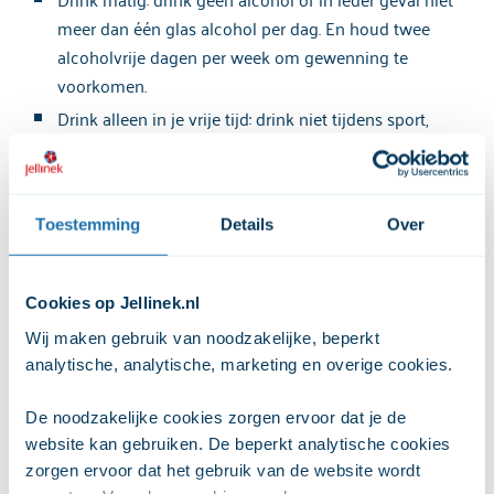
meer dan één glas alcohol per dag. En houd twee
alcoholvrije dagen per week om gewenning te
voorkomen.
Drink alleen in je vrije tijd: drink niet tijdens sport,
school, werk of als je aan het verkeer moet deelnemen.
Drink als je dorst hebt water: alcohol stimuleert het
afdrijven van vocht uit het lichaam en maakt je alleen
Toestemming
Details
Over
maar meer dorstig. Drink water voor de dorst en
alcohol voor het 'lekkere'. Drink tussen de alcoholische
drankjes ook zo nu en dan een glas water of iets
Cookies op Jellinek.nl
anders zonder alcohol.
Wij maken gebruik van noodzakelijke, beperkt 
Drink voor ontspanning: drink voor plezier en
analytische, analytische, marketing en overige cookies. 
ontspanning en niet om stress of achterliggende
problemen weg te drinken.
De noodzakelijke cookies zorgen ervoor dat je de 
Heb als laatste je glas leeg: let erop dat je niet iedere
website kan gebruiken. De beperkt analytische cookies 
keer als eerste je glas leeg hebt. Kijk naar het tempo
zorgen ervoor dat het gebruik van de website wordt 