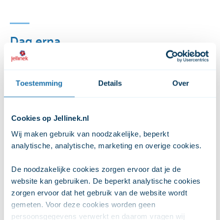
Dag erna
Adem ruikt naar alcohol.
Kater.
Toestemming
Details
Over
Black-out. Bij een black-out weet je niet meer wat er
gebeurd is toen je onder invloed was.
Cookies op Jellinek.nl
Wij maken gebruik van noodzakelijke, beperkt 
analytische, analytische, marketing en overige cookies. 
Lange termijn
De noodzakelijke cookies zorgen ervoor dat je de 
Tolerantie. Meer alcohol nodig hebben om effect nog
website kan gebruiken. De beperkt analytische cookies 
te voelen.
zorgen ervoor dat het gebruik van de website wordt 
gemeten. Voor deze cookies worden geen 
Ruzies en problemen met partner.
persoonsgegevens verwerkt en daarom vragen wij 