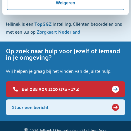
8,8
Weigeren
verwerking van persoonsgegevens, kun je het 
cookiebeleid
 en de 
privacyverklaring
 raadplegen.
Jellinek is een
TopGGZ
instelling. Cliënten beoordelen ons
met een 8,8 op
Zorgkaart Nederland
Op zoek naar hulp voor jezelf of iemand
in je omgeving?
Wij helpen je graag bij het vinden van de juiste hulp.
Bel 088 505 1220 (13u - 17u)
Stuur een bericht
2026
Jellinek | Onderdeel van
Stichting Arkin