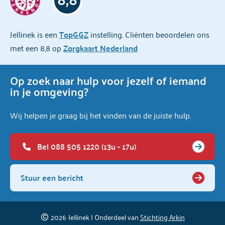
Jellinek is een
TopGGZ
instelling. Cliënten beoordelen ons
met een 8,8 op
Zorgkaart Nederland
Op zoek naar hulp voor jezelf of iemand
in je omgeving?
Wij helpen je graag bij het vinden van de juiste hulp.
Bel 088 505 1220 (13u - 17u)
Stuur een bericht
2026
Jellinek | Onderdeel van
Stichting Arkin