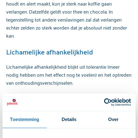
houdt en alert maakt, kun je sterk naar koffie gaan
verlangen. Datzelfde geldt voor thee en chocola. In
tegenstelling tot andere verslavingen zal dat verlangen
echter zelden zo sterk worden dat je absoluut niet zonder
kan.
Lichamelijke afhankelijkheid
Lichamelijke afhankelijkheid blijkt uit tolerantie (meer
nodig hebben om het effect nog te voelen) en het optreden
van onthoudingsverschijnselen.
Tolerantie
Je kunt aan de werking van cafeïne wennen ofwel
Toestemming
Details
Over
tolerantie ontwikkelen. Voor mensen die heel veel koffie
drinken is een of twee kopjes koffie in de ochtend niet
meer genoeg om wakker te worden. Bij hen is sprake van