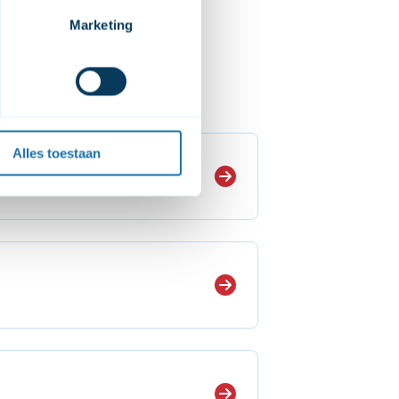
 moment dat de video's 
Marketing
deo's op onze website kunt 
niet op onze website 
et 
cookiebeleid
 en de 
Alles toestaan