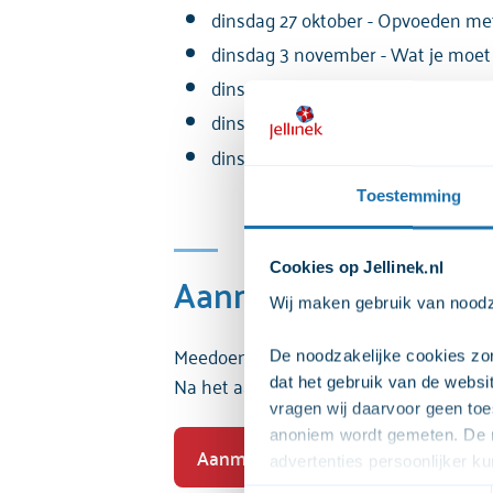
dinsdag 27 oktober - Opvoeden met 
dinsdag 3 november - Wat je moet w
dinsdag 10 november - Alcohol, Drug
dinsdag 17 november - Mijn kind ge
dinsdag 24 november - Gamen en soc
Toestemming
Cookies op Jellinek.nl
Aanmelden en prakti
Wij maken gebruik van noodza
Meedoen aan een webinar is gratis. Je k
De noodzakelijke cookies zor
Na het aanmelden ontvang je per mail e
dat het gebruik van de webs
vragen wij daarvoor geen toe
anoniem wordt gemeten. De m
Aanmelden
advertenties persoonlijker 
zodat we onze advertenties ef