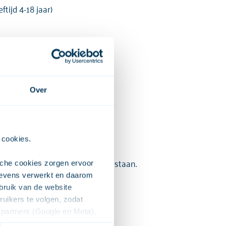
tijd 4-18 jaar)
Over
 cookies. 
s. Je camera hoeft niet aan te staan.
che cookies zorgen ervoor 
evens verwerkt en daarom 
ruik van de website 
ikers te volgen, zodat 
partners (Google en Meta), 
e voor het afspelen van de 