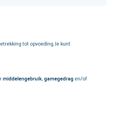
trekking tot opvoeding. Je kunt
er
middelengebruik
,
gamegedrag
en/of