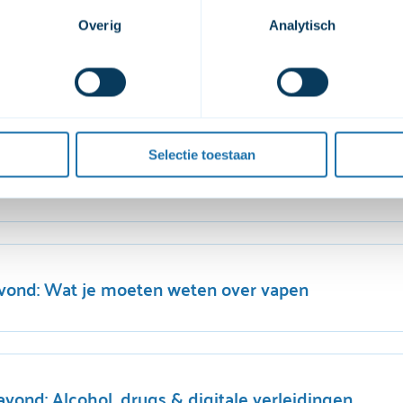
estemming omdat jouw persoonsgegevens worden verwerkt op het
Overig
Analytisch
soonsgegevens met 2 partners (Youtube en Vimeo) zodat je de vi
 wilt, kun je deze toestemming weigeren. Je kunt de video’s dan 
ng wijzigen via de knop die  linksonder in beeld is. 
over onze cookies en verwerking van persoonsgegevens, kun je h
n.
Selectie toestaan
ond: Opvoeden met stress en spanning thuis
vond: Wat je moeten weten over vapen
vond: Alcohol, drugs & digitale verleidingen