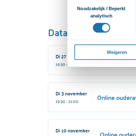
Toestemmingsselectie
video's. Wij vragen jouw to
Noodzakelijk / Beperkt
afspelen. Wij delen deze per
analytisch
bekijken. Wanneer je dat niet
Data
bekijken. Je kunt je toestemmi
Voor een uitgebreide uitleg 
privacyverklaring
 raadplege
Weigeren
Di 27 oktober
Online ouderav
19:30
- 21:00
Di 3 november
Online oudera
19:30
- 21:00
Di 10 november
Online oudera