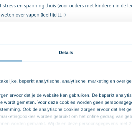
stress en spanning thuis (voor ouders met kinderen in de leef
eten over vapen (leeftijd 11+)
s & andere verleidingen (leeftijd 12+)
bruikt en ik maak me zorgen (leeftijd 12+)
ial media (leeftijd 10 t/m 18 jaar)
Details
sche informatie
kelijke, beperkt analytische, analytische, marketing en overige
unt meedoen vanaf een laptop, tablet of telefoon via MS Team
gen ervoor dat je de website kan gebruiken. De beperkt analytis
en link met daarin een uitnodiging.
ite wordt gemeten. Voor deze cookies worden geen persoonsgeg
stemming. Ook de analytische cookies zorgen ervoor dat het geb
arketingcookies worden gebruikt om het online gedrag van gebru
kunnen worden gemaakt. Wij delen deze persoonsgegevens met 2 
fectiever in kunnen zetten. De overige cookies zijn onder ander