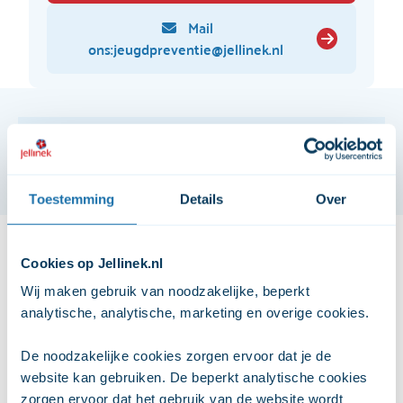
Mail
ons:jeugdpreventie@jellinek.nl
Wat vind je op deze pagina?
Toestemming
Details
Over
Wat houdt een Moti-4 traject in?
Wat houdt een Moti-4 traject in?
Meer informatie?
Cookies op Jellinek.nl
Wij maken gebruik van noodzakelijke, beperkt 
Maximaal vier individuele afspraken van 1 uur met een
Hoe meld je je aan voor Moti-4?
analytische, analytische, marketing en overige cookies. 
preventiedeskundige, waarin de jongere:
De noodzakelijke cookies zorgen ervoor dat je de 
samen met preventiedeskundige een plan van aanpak
website kan gebruiken. De beperkt analytische cookies 
maakt om gebruik te minderen of te stoppen
zorgen ervoor dat het gebruik van de website wordt 