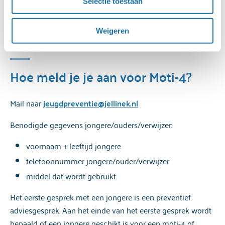
Bel met de
Jellinek Advieslijn: 088 – 505 1220
, elke
Selectie toestaan
 linksonder in beeld is. 
werkdag bereikbaar van 13:00 tot 17:00. Je kunt ook kijken
Voor een uitgebreide uitleg over onze cookies en 
op de landelijke Moti-4 website.
moti4.nl
Weigeren
verwerking van persoonsgegevens, kun je het 
cookiebeleid
 en de 
privacyverklaring
 raadplegen.
Hoe meld je je aan voor Moti-4?
Mail naar
jeugdpreventie@jellinek.nl
Benodigde gegevens jongere/ouders/verwijzer:
voornaam + leeftijd jongere
telefoonnummer jongere/ouder/verwijzer
middel dat wordt gebruikt
Het eerste gesprek met een jongere is een preventief
adviesgesprek. Aan het einde van het eerste gesprek wordt
bepaald of een jongere geschikt is voor een moti-4 of