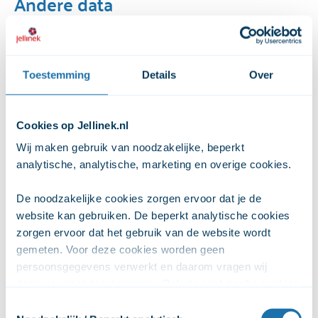
Andere data
Ma 28 september
15:00
- 16:30
Toestemming
Details
Over
KOPP/KOV: Piep zei de muis (4-8 jaar),
Parkwijk Utrecht
Meer informatie
Cookies op Jellinek.nl
Wij maken gebruik van noodzakelijke, beperkt 
analytische, analytische, marketing en overige cookies. 
Ma 28 september
15:00
- 16:30
De noodzakelijke cookies zorgen ervoor dat je de 
KOPP/KOV: Doe- en praatgroep (8-12 jaar),
website kan gebruiken. De beperkt analytische cookies 
Parkwijk Utrecht
zorgen ervoor dat het gebruik van de website wordt 
gemeten. Voor deze cookies worden geen 
Meer informatie
persoonsgegevens verwerkt en daarom vragen wij 
daarvoor geen toestemming. Ook de analytische cookies 
zorgen ervoor dat het gebruik van de website anoniem 
Toestemmingsselectie
wordt gemeten. De marketingcookies worden gebruikt 