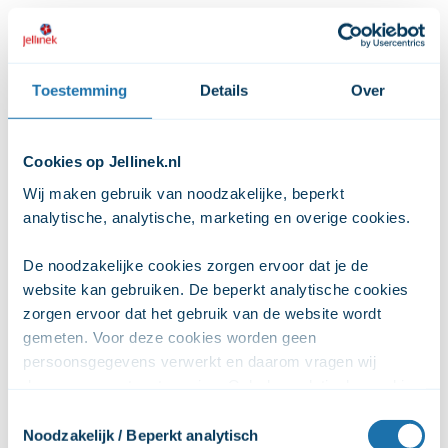
Noodsituatie: wat te doen als er een noodsituatie is
ontstaan?
Klik op een middel om de gesprekstips te zien.
Toestemming
Details
Over
Cookies op Jellinek.nl
Wij maken gebruik van noodzakelijke, beperkt 
analytische, analytische, marketing en overige cookies. 
Gesprekstips Alcohol
De noodzakelijke cookies zorgen ervoor dat je de 
website kan gebruiken. De beperkt analytische cookies 
zorgen ervoor dat het gebruik van de website wordt 
Gesprekstips Tabak
gemeten. Voor deze cookies worden geen 
persoonsgegevens verwerkt en daarom vragen wij 
daarvoor geen toestemming. Ook de analytische cookies 
zorgen ervoor dat het gebruik van de website anoniem 
Toestemmingsselectie
Gesprekstips Cannabis
wordt gemeten. De marketingcookies worden gebruikt 
Noodzakelijk / Beperkt analytisch