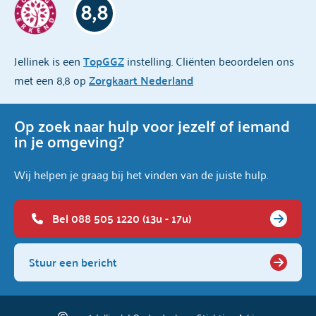
8,8
Jellinek is een
TopGGZ
instelling. Cliënten beoordelen ons
met een 8,8 op
Zorgkaart Nederland
Op zoek naar hulp voor jezelf of iemand
in je omgeving?
Wij helpen je graag bij het vinden van de juiste hulp.
Bel 088 505 1220 (13u - 17u)
Stuur een bericht