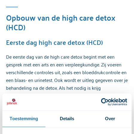
Opbouw van de high care detox
(HCD)
Eerste dag high care detox (HCD)
De eerste dag van de high care detox begint met een
gesprek met een arts en een verpleegkundige. Zij voeren
verschillende controles uit, zoals een bloeddrukcontrole en
een blaas- en urinetest. Ook wordt er uitleg gegeven over je
behandeling na de detox. Als het nodig is krijg
je medicijnen om problemen van het ontgiften te
verminderen en bijwerkingen te voorkomen. Ook wordt het
doel van ontgiften besproken.
Toestemming
Details
Over
Na het opnamegesprek krijg je een rondleiding over de
afdeling. De afdelingsregels worden met je doorgenomen