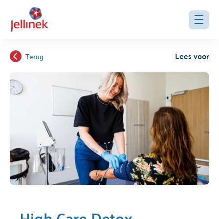
Lees voor
Terug
High Care Detox -