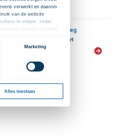
stestservice
evens verwerkt en daarom 
ruik van de website 
ikers te volgen, zodat 
ek - Amersfoort Utrechtseweg
partners (Google en Meta), 
eweg 11-13, 3811 NA Amersfoort
e voor het afspelen van de 
 moment dat de video's 
Marketing
ndeling
Preventie
deo's op onze website kunt 
stestservice
Medicatiepoli
niet op onze website 
x
et 
cookiebeleid
 en de 
k Gooi- en Vechtstreek
Alles toestaan
weg 68, 1221AB Hilversum
ndeling
Preventie
stestservice
Medicatiepoli