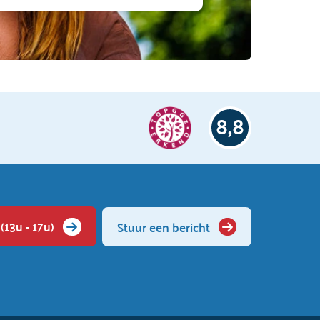
8,8
(13u - 17u)
Stuur een bericht