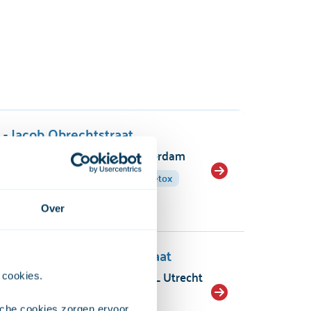
k - Jacob Obrechtstraat
brechtstraat 92, 1071 KR Amsterdam
ndeling
Preventie
Detox
stestservice
Over
k - Arthur van Schendelstraat
an Schendelstraat 800, 3511 ML Utrecht
 cookies. 
ndeling
Preventie
che cookies zorgen ervoor 