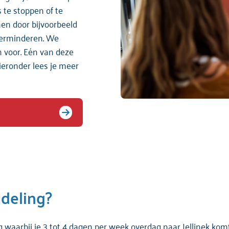
 te stoppen of te
en door bijvoorbeeld
verminderen. We
 voor. Eén van deze
eronder lees je meer
deling?
waarbij je 3 tot 4 dagen per week overdag naar Jellinek komt.