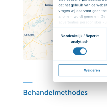
dat het gebruik van de webs
vragen wij daarvoor geen toe
anoniem wordt gemeten. De m
advertenties persoonlijker 
zodat we onze advertenties ef
Toestemmingsselectie
video's. Wij vragen jouw to
Noodzakelijk / Beperkt
afspelen. Wij delen deze per
analytisch
bekijken. Wanneer je dat niet
bekijken. Je kunt je toestemmi
Voor een uitgebreide uitleg 
privacyverklaring
 raadplege
Weigeren
Behandelmethodes