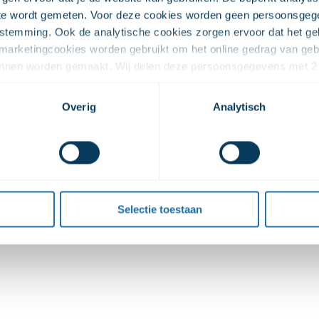
Drug
ite wordt gemeten. Voor deze cookies worden geen persoonsgeg
stemming. Ook de analytische cookies zorgen ervoor dat het geb
arketingcookies worden gebruikt om het online gedrag van gebru
Jellin
kunnen worden gemaakt. Wij delen deze persoonsgegevens met 2 
Utrechts
fectiever in kunnen zetten. De overige cookies zijn onder ander
estemming omdat jouw persoonsgegevens worden verwerkt op het
Overig
Analytisch
Beha
soonsgegevens met 2 partners (Youtube en Vimeo) zodat je de vi
Drug
 wilt, kun je deze toestemming weigeren. Je kunt de video’s dan 
ng wijzigen via de knop die  linksonder in beeld is. 
Deto
over onze cookies en verwerking van persoonsgegevens, kun je h
n.
Jelline
Selectie toestaan
Noorder
Beha
Drug