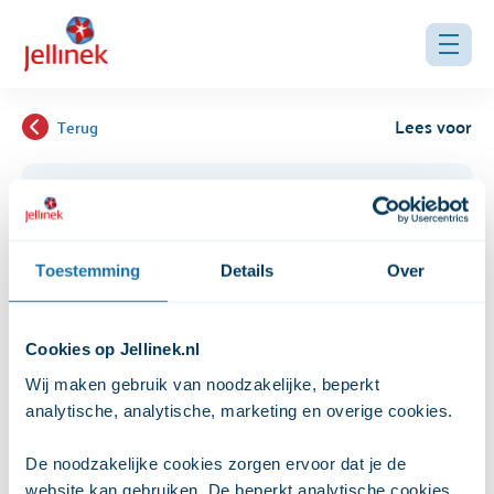
Lees voor
Terug
Nazorg
Toestemming
Details
Over
Als de behandeling bij Jellinek Jeugd klaar is, is er nog een
afsluitingsperiode. Jouw kind komt af en toe nog eens
Cookies op Jellinek.nl
terug om de behandelaar te vertellen hoe het gaat.
Wij maken gebruik van noodzakelijke, beperkt 
Voor je kind definitief afscheid neemt, wordt met de
analytische, analytische, marketing en overige cookies. 
behandelaar bekeken of alle doelen zijn bereikt.
De noodzakelijke cookies zorgen ervoor dat je de 
Als dat niet zo is, kunnen we afspreken om een
website kan gebruiken. De beperkt analytische cookies 