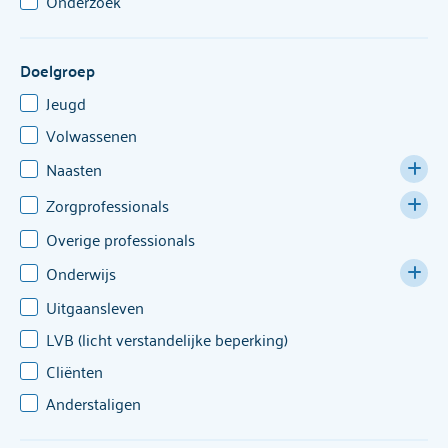
Onderzoek
Doelgroep
Jeugd
Volwassenen
Naasten
Ouders
Zorgprofessionals
Kinderen
Overige professionals
Huisartsen & verwijzers
Familie, partners & vrienden
Jeugdzorg
Onderwijs
Overige zorgverleners
Uitgaansleven
VO
LVB (licht verstandelijke beperking)
MBO
Cliënten
HBO en WO
Anderstaligen