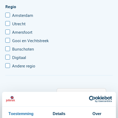
Regio
Amsterdam
Utrecht
Amersfoort
Gooi en Vechtstreek
Bunschoten
Digitaal
Andere regio
Zoek op datum [35]
Zoek op aanbod [70]
35 resultaten
Toestemming
Details
Over