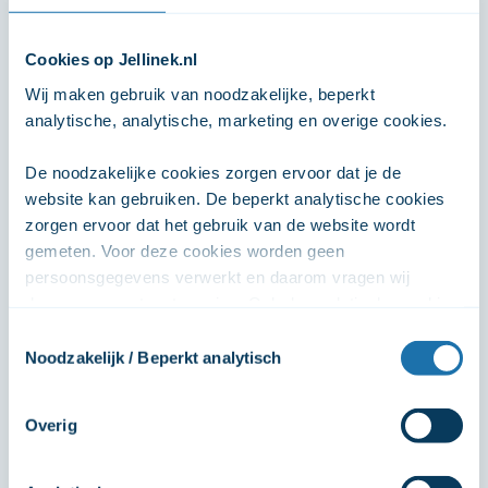
Sortering: standaard
Cookies op Jellinek.nl
Wij maken gebruik van noodzakelijke, beperkt 
analytische, analytische, marketing en overige cookies. 
Vr 7 augustus
10:00
- 11:00
Webinar voor professionals: Alles over
De noodzakelijke cookies zorgen ervoor dat je de 
gamen & social media
website kan gebruiken. De beperkt analytische cookies 
Webinars
Digitaal
zorgen ervoor dat het gebruik van de website wordt 
gemeten. Voor deze cookies worden geen 
Meer informatie
persoonsgegevens verwerkt en daarom vragen wij 
daarvoor geen toestemming. Ook de analytische cookies 
zorgen ervoor dat het gebruik van de website anoniem 
Toestemmingsselectie
wordt gemeten. De marketingcookies worden gebruikt 
Noodzakelijk / Beperkt analytisch
Do 13 augustus
19:30
- 21:00
om het online gedrag van gebruikers te volgen, zodat 
advertenties persoonlijker kunnen worden gemaakt. Wij 
Online themabijeenkomst: Verslaving nader
Overig
bekeken
delen deze persoonsgegevens met 2 partners (Google en 
Meta), zodat we onze advertenties effectiever in kunnen 
Voorlichtingen
Naasten
Digitaal
zetten. De overige cookies zijn onder andere voor het 