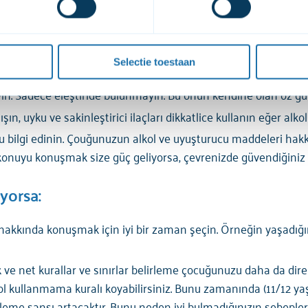
ng wijzigen via de knop die  linksonder in beeld is. 
over onze cookies en verwerking van persoonsgegevens, kun je h
n.
Selectie toestaan
sından neler geçtiğini ve olası ne problemlerin olduğunu bilin
n. Sadece eleştiride bulunmayın. Bu onun kendine olan öz güv
ın, uyku ve sakinleştirici ilaçları dikkatlice kullanın eğer alkol
bilgi edinin. Çouğunuzun alkol ve uyuşturucu maddeleri hakkı
onuyu konuşmak size güç geliyorsa, çevrenizde güvendiğiniz bi
yorsa:
hakkında konuşmak için iyi bir zaman şeçin. Örneğin yaşadığını
çık ve net kurallar ve sınırlar belirleme çocuğunuzu daha da di
 kullanmama kuralı koyabilirsiniz. Bunu zamanında (11/12 yaşl
eme şansı artacaktır. Bunu neden iyi bulmadığınızın sebepler