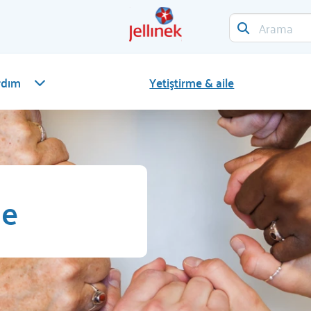
rdım
Yetiştirme & aile
le