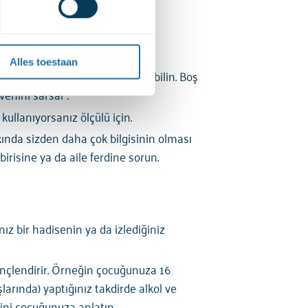
et 
cookiebeleid
 en de 
Alles toestaan
. Arkadaşlarının kimler olduğu bilin. Boş
enini sarsar .
 kullanıyorsanız ölçülü için.
nda sizden daha çok bilgisinin olması
risine ya da aile ferdine sorun.
z bir hadisenin ya da izlediğiniz
rençlendirir. Örneğin çocuğunuza 16
arında) yaptığınız takdirde alkol ve
ini çocuğunuza anlatın.