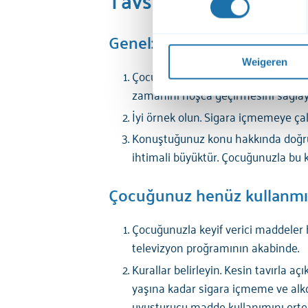
bekijken. Je kunt je toestemmi
Genel:
Voor een uitgebreide uitleg 
privacyverklaring
 raadplege
Weigeren
Çocuğunuza ilgi gösterin. Onun kafa
zamanını hoşca geçirmesini sağlayı
İyi örnek olun. Sigara içmemeye çalış
Konuştuğunuz konu hakkında doğru 
ihtimali büyüktür. Çocuğunuzla bu k
Çocuğunuz henüz kullanmı
Çocuğunuzla keyif verici maddeler 
televizyon proğramının akabinde.
Kurallar belirleyin. Kesin tavırla a
yaşına kadar sigara içmeme ve alkol
uyuşturucu madde kullanımını ertel