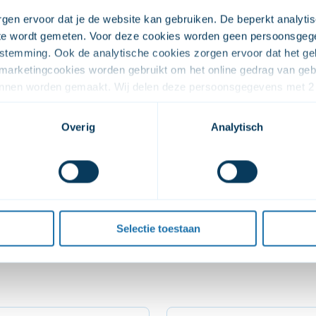
gen ervoor dat je de website kan gebruiken. De beperkt analytis
ite wordt gemeten. Voor deze cookies worden geen persoonsgeg
stemming. Ook de analytische cookies zorgen ervoor dat het geb
arketingcookies worden gebruikt om het online gedrag van gebru
kunnen worden gemaakt. Wij delen deze persoonsgegevens met 2 
Jellinek’in sunmuş olduğu Tedavi
fectiever in kunnen zetten. De overige cookies zijn onder ander
estemming omdat jouw persoonsgegevens worden verwerkt op het
Overig
Analytisch
Daha fazla bilgi
soonsgegevens met 2 partners (Youtube en Vimeo) zodat je de vi
 wilt, kun je deze toestemming weigeren. Je kunt de video’s dan 
ng wijzigen via de knop die  linksonder in beeld is. 
over onze cookies en verwerking van persoonsgegevens, kun je h
n.
nış hakkında bilgi
Selectie toestaan