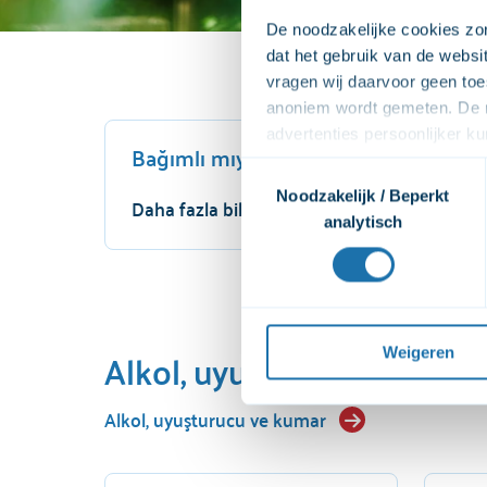
De noodzakelijke cookies zor
dat het gebruik van de webs
vragen wij daarvoor geen toe
anoniem wordt gemeten. De m
advertenties persoonlijker 
Bağımlı mıyım?
zodat we onze advertenties ef
Toestemmingsselectie
video's. Wij vragen jouw to
Noodzakelijk / Beperkt
Daha fazla bilgi
afspelen. Wij delen deze per
analytisch
bekijken. Wanneer je dat niet
bekijken. Je kunt je toestemmi
Voor een uitgebreide uitleg 
privacyverklaring
 raadplege
Alkol, uyuşturucu ve davra
Weigeren
Alkol, uyuşturucu ve kumar