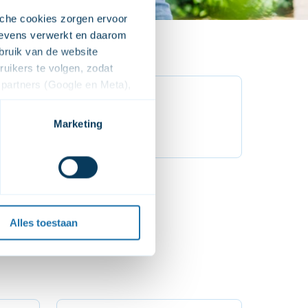
che cookies zorgen ervoor 
evens verwerkt en daarom 
ruik van de website 
ikers te volgen, zodat 
partners (Google en Meta), 
Yetiştirme & aile
e voor het afspelen van de 
 moment dat de video's 
Marketing
Daha fazla bilgi
deo's op onze website kunt 
niet op onze website 
et 
cookiebeleid
 en de 
Alles toestaan