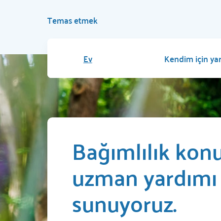
Temas etmek
Ev
Kendim için ya
Bağımlılık kon
uzman yardımı
sunuyoruz.