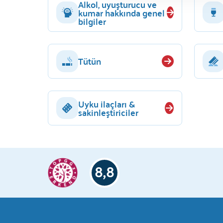
Alkol, uyuşturucu ve
kumar hakkında genel
bilgiler
Tütün
Uyku ilaçları &
sakinleştiriciler
8,8