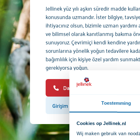
Jellinek yüz yılı aşkın süredir madde kulla
konusunda uzmandır. İster bilgiye, tavsiy
ihtiyacınız olsun, bizimle uzman yardımı
ve bilimsel olarak kanıtlanmış bakıma ö
sunuyoruz. Çevrimiçi kendi kendine yardı
sorunlarına yönelik yoğun tedavilere kadar
bağımlılık için kişiye özel yardım sunmak
gerekiyorsa yoğun.
Danışmanlık görüşmesi planla
Girişim için kaydol
Toestemming
Cookies op Jellinek.nl
Wij maken gebruik van noodza