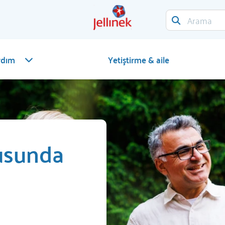
rdım
Yetiştirme & aile
usunda