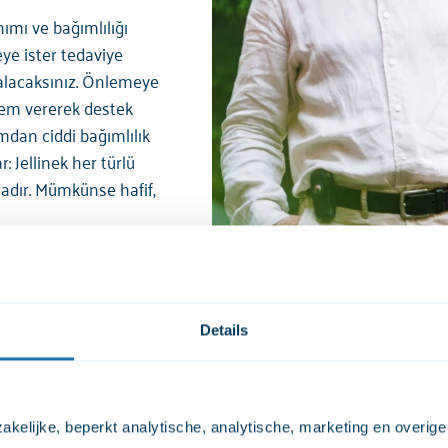
nımı ve bağımlılığı
eye ister tedaviye
 alacaksınız. Önlemeye
nem vererek destek
mdan ciddi bağımlılık
: Jellinek her türlü
tadır. Mümkünse hafif,
Details
kelijke, beperkt analytische, analytische, marketing en overige