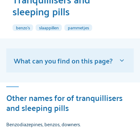
sleeping pills
benzo's
slaappillen
pammetjes
What can you find on this page?
Other names for of tranquillisers and
sleeping pills
Other names for of tranquillisers
and sleeping pills
What are tranquillisers and sleeping pills?
Benzodiazepines, benzos, downers.
Effects of of tranquillisers and sleeping pills