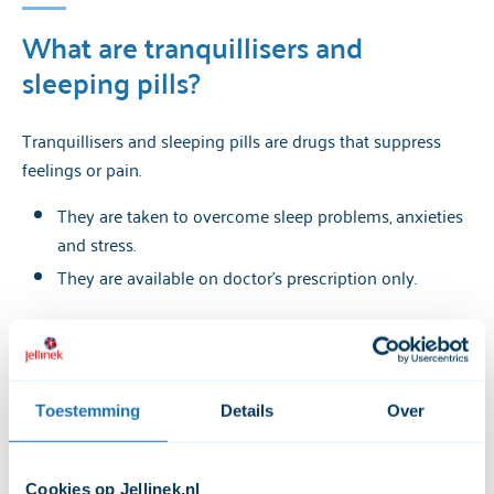
Risks of tranquillisers and sleeping pills
What are tranquillisers and
Stop or cut down on tranquillisers
sleeping pills?
Tranquillisers and sleeping pills are drugs that suppress
feelings or pain.
They are taken to overcome sleep problems, anxieties
and stress.
They are available on doctor’s prescription only.
Effects of of tranquillisers and
sleeping pills
Toestemming
Details
Over
They help you fall asleep or stay asleep.
Cookies op Jellinek.nl