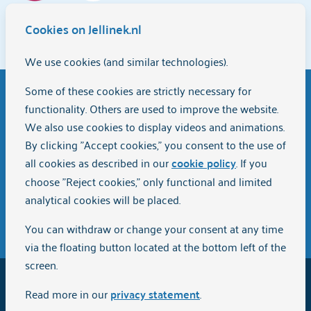
Jellinek is a
TopGGZ
institution. Clients rate us with a 8.8 on
Cookies on Jellinek.nl
Zorgkaart Nederland
We use cookies (and similar technologies).
Looking for help for yourself or someone
Some of these cookies are strictly necessary for
in your surroundings?
functionality. Others are used to improve the website.
We also use cookies to display videos and animations.
We are happy to assist you in finding the right help.
By clicking "Accept cookies," you consent to the use of
all cookies as described in our
cookie policy
. If you
choose "Reject cookies," only functional and limited
Call 088 505 1220
analytical cookies will be placed.
Send a message
You can withdraw or change your consent at any time
via the floating button located at the bottom left of the
screen.
2026
Jellinek | Part of
Stichting Arkin
Read more in our
privacy statement
.