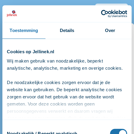
Zelftest ketamine
Sluit
Start de test
Toestemming
Details
Over
Zelftest ketamine
Gebruik je ketamine? Deze test is voor jou. De test
Cookies op Jellinek.nl
heeft 16 vragen. Zo leer je meer over je
Wij maken gebruik van noodzakelijke, beperkt 
ketaminegebruik.
analytische, analytische, marketing en overige cookies. 
Het invullen duurt ongeveer 5 minuten
De noodzakelijke cookies zorgen ervoor dat je de 
De test is volledig anoniem (je hoeft geen naam
website kan gebruiken. De beperkt analytische cookies 
of email-adres in te vullen)
zorgen ervoor dat het gebruik van de website wordt 
gemeten. Voor deze cookies worden geen 
Na het invullen krijg je advies dat bij jou past, met
persoonsgegevens verwerkt en daarom vragen wij 
praktische tips en informatie.
daarvoor geen toestemming. Ook de analytische cookies 
zorgen ervoor dat het gebruik van de website anoniem 
Toestemmingsselectie
wordt gemeten. De marketingcookies worden gebruikt 
Noodzakelijk / Beperkt analytisch