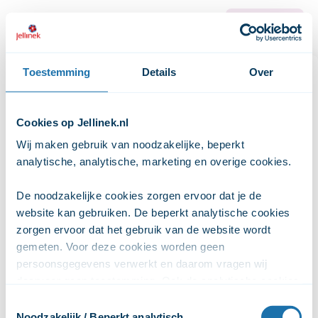
Sluit
Start de test
Zelftest Gokken 2025
Toestemming
Details
Over
Zelftest Gokken 2025
Wil jij weten hoe risicovol jouw gokgedrag is?
Cookies op Jellinek.nl
Wij maken gebruik van noodzakelijke, beperkt 
Gokken kan invloed hebben op je geld, je gezondheid
analytische, analytische, marketing en overige cookies. 
of je relaties, zonder dat je het direct doorhebt. Met
deze test krijg je snel inzicht in hoe het met jouw
De noodzakelijke cookies zorgen ervoor dat je de 
website kan gebruiken. De beperkt analytische cookies 
gokgedrag gaat.
zorgen ervoor dat het gebruik van de website wordt 
· De test bestaat uit 9 korte vragen.
gemeten. Voor deze cookies worden geen 
persoonsgegevens verwerkt en daarom vragen wij 
· Het invullen duurt een paar minuten.
daarvoor geen toestemming. Ook de analytische cookies 
zorgen ervoor dat het gebruik van de website anoniem 
Toestemmingsselectie
· De test is volledig anoniem.
wordt gemeten. De marketingcookies worden gebruikt 
Noodzakelijk / Beperkt analytisch